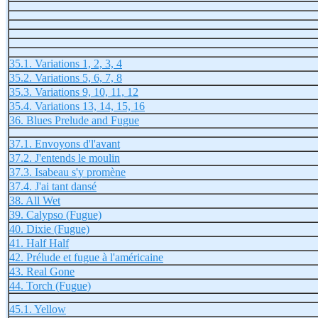
35.1. Variations 1, 2, 3, 4
35.2. Variations 5, 6, 7, 8
35.3. Variations 9, 10, 11, 12
35.4. Variations 13, 14, 15, 16
36. Blues Prelude and Fugue
37.1. Envoyons d'l'avant
37.2. J'entends le moulin
37.3. Isabeau s'y promène
37.4. J'ai tant dansé
38. All Wet
39. Calypso (Fugue)
40. Dixie (Fugue)
41. Half Half
42. Prélude et fugue à l'américaine
43. Real Gone
44. Torch (Fugue)
45.1. Yellow