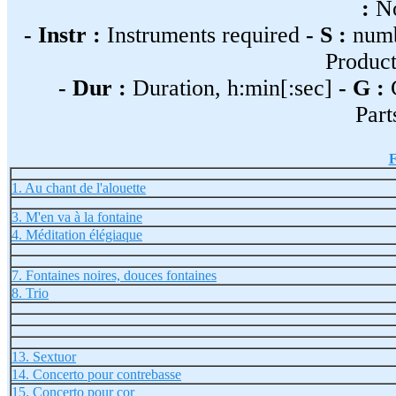
:
No
- Instr :
Instruments required
- S :
numb
Product
- Dur :
Duration, h:min[:sec]
- G :
Part
F
1. Au chant de l'alouette
3. M'en va à la fontaine
4. Méditation élégiaque
7. Fontaines noires, douces fontaines
8. Trio
13. Sextuor
14. Concerto pour contrebasse
15. Concerto pour cor