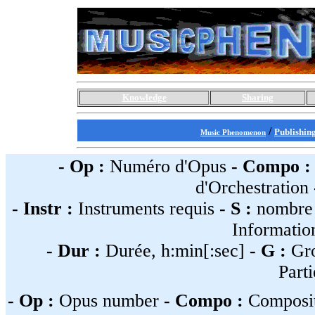
Knowledge
Sharing
/
Publishin
Music Phenomenon
- Op :
Numéro d'Opus
- Compo :
d'Orchestration
- Instr :
Instruments requis
- S :
nombre 
Information
- Dur :
Durée, h:min[:sec]
- G :
Gr
Parti
- Op :
Opus number
- Compo :
Composit