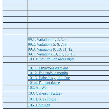
99.1. Variations 1, 2, 3, 4
99.2. Variations 5, 6, 7, 8
99.3. Variations 9, 10, 11, 12
99.4. Variations 13, 14, 15, 16
100. Blues Prelude and Fugue
101.1. Envoyons d'l'avant
101.2. J'entends le moulin
101.3. Isabeau s'y promène
101.4. J'ai tant dansé
102. All Wet
103. Calypso (Fugue)
104. Dixie (Fugue)
105. Half Half