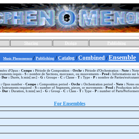
Sharing
Design
Publishing
Ensemble
Combined
/
/
Catalog
/
/
Publishing
Music Phenomenon
éro d'Opus
- Compo :
Période de Composition
- Orchr :
Période d'Orchestration
- Note :
Notes
truments requis
- S :
nombre de Sections, morceaux, ou mouvements
- Prod :
Informations sur l
- Dur :
Durée, h:min[:sec]
- G :
Groupe
- C :
Classe
- T :
Type
- P :
nombre de Parties/exécutant
 :
Opus number
- Compo :
Composition period
- Orchr :
Orchestration period
- Note :
Notes on
:
Instruments required
- S :
number of Segments, pieces, or movements
- Prod :
Production info
- Dur :
Duration, h:min[:sec]
- G :
Group
- C :
Class
- T :
Type
- P :
number of Parts/Performer
For Ensembles