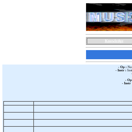
Knowledge
- Op :
Num
- Instr :
Ins
- Op
- Instr 