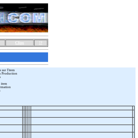
Clips
!?
 sur l'item
a Production
s
 item
rmation
s