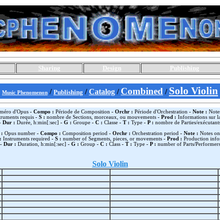
Sharing
Design
Publishing
Solo Violin
Combined
/
/
Catalog
/
/
Publishing
Music Phenomenon
éro d'Opus
- Compo :
Période de Composition
- Orchr :
Période d'Orchestration
- Note :
Notes
truments requis
- S :
nombre de Sections, morceaux, ou mouvements
- Prod :
Informations sur l
- Dur :
Durée, h:min[:sec]
- G :
Groupe
- C :
Classe
- T :
Type
- P :
nombre de Parties/exécutant
 :
Opus number
- Compo :
Composition period
- Orchr :
Orchestration period
- Note :
Notes on
:
Instruments required
- S :
number of Segments, pieces, or movements
- Prod :
Production info
- Dur :
Duration, h:min[:sec]
- G :
Group
- C :
Class
- T :
Type
- P :
number of Parts/Performer
Solo Violin