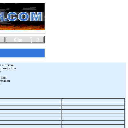
Clips
!?
 sur l'item
a Production
s
 item
rmation
s