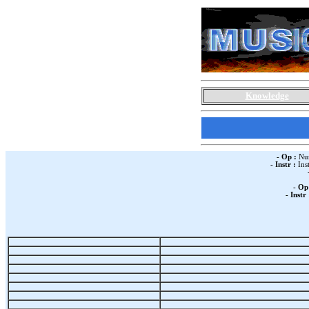
Knowledge
- Op :
Num
- Instr :
Ins
- Op
- Instr 